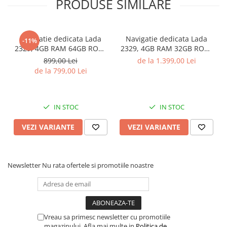
PRODUSE SIMILARE
Navigatie dedicata Lada
Navigatie dedicata Lada
-11%
2329, 4GB RAM 64GB ROM,
2329, 4GB RAM 32GB ROM,
Quadcore, Android, Display
Octacore, Android, Display
899,00 Lei
de la 1.399,00 Lei
QLED 9", DSP,
QLED 9", DSP,
de la 799,00 Lei
Carplay&Android Auto,
Carplay&Android Auto, SIM
Suport camere AHD
4G, Bluetooth, Ventilator
Activ
IN STOC
IN STOC
VEZI VARIANTE
VEZI VARIANTE
Newsletter
Nu rata ofertele si promotiile noastre
Vreau sa primesc newsletter cu promotiile
magazinului. Afla mai multe in
Politica de