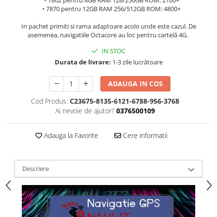
• 7862 pentru 8GB RAM 128/256GB ROM: 2100+
• 7870 pentru 12GB RAM 256/512GB ROM: 4800+
In pachet primiti si rama adaptoare acolo unde este cazul. De
asemenea, navigatiile Octacore au loc pentru cartelă 4G.
IN STOC
Durata de livrare:
1-3 zile lucrătoare
ADAUGA IN COS
Cod Produs:
C23675-8135-6121-6788-956-3768
Ai nevoie de ajutor?
0376500109
Adauga la Favorite
Cere informatii
Descriere