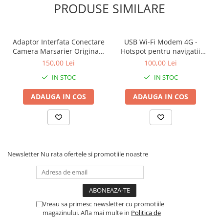
PRODUSE SIMILARE
Adaptor Interfata Conectare
USB Wi-Fi Modem 4G -
Camera Marsarier Originala
Hotspot pentru navigatii
pentru VW, Skoda, Seat
Android si cartela Yoxo
150,00 Lei
100,00 Lei
2008+
IN STOC
IN STOC
ADAUGA IN COS
ADAUGA IN COS
Newsletter
Nu rata ofertele si promotiile noastre
Vreau sa primesc newsletter cu promotiile
magazinului. Afla mai multe in
Politica de