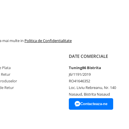
la mai multe in
Politica de Confidentialitate
DATE COMERCIALE
 Plata
Tuning86 Bistrita
e Retur
J6/1191/2019
Produselor
RO41646352
de Retur
Loc. Liviu Rebreanu, Nr. 140
Nasaud, Bistrita Nasaud
Contacteaza-ne