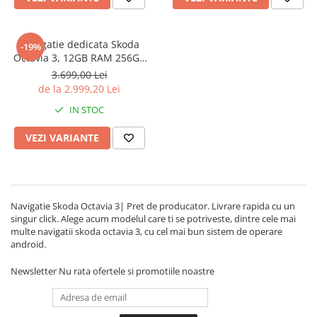
Navigatie dedicata Skoda
-19%
Octavia 3, 12GB RAM 256GB
ROM, Android 13, Rezolutie
3.699,00 Lei
2K, Display QLED, 10", DSP,
de la 2.999,20 Lei
Carplay, Android Auto,
IN STOC
Internet, Youtube, Waze, Wi
Fi, USB
VEZI VARIANTE
Navigatie Skoda Octavia 3| Pret de producator. Livrare rapida cu un
singur click. Alege acum modelul care ti se potriveste, dintre cele mai
multe navigatii skoda octavia 3, cu cel mai bun sistem de operare
android.
Newsletter
Nu rata ofertele si promotiile noastre