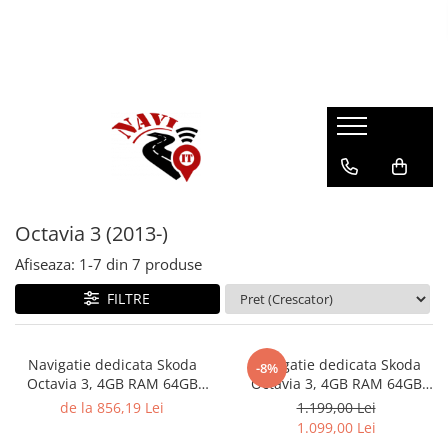
Octavia 3 (2013-)
Afiseaza:
1-
7
din
7
produse
FILTRE
Navigatie dedicata Skoda
Navigatie dedicata Skoda
-8%
Octavia 3, 4GB RAM 64GB
Octavia 3, 4GB RAM 64GB
ROM, Quad Core, Display 10"
ROM, Octacore, Android 14,
de la 856,19 Lei
1.199,00 Lei
QLED Carplay, Android 14,
Display QLED 10",
1.099,00 Lei
Bluetooth, Magazin Play,
Carplay&Android Auto, SIM