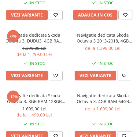
IN STOC
IN STOC
Suport Camere AHD
4G, Ventilator Activ
VEZI VARIANTE
ADAUGA IN COS
Navigatie dedicata Skoda
Navigatie dedicata Skoda
-7%
Octavia 3, DUDU3, 4GB RAM
Octavia 3 2013-2018, 4GB
64GB ROM, Octacore,
RAM 32GB ROM, Octacore,
1.399,00 Lei
de la 1.399,00 Lei
Platforma 8581, Android,
Android 14, Display QLED 10",
de la 1.299,00 Lei
Display QLED 10", DSP,
DSP, Carplay&Android Auto,
IN STOC
IN STOC
Carplay&AndroidAuto
SIM 4G, Bluetooth, Ventilator
Activ
VEZI VARIANTE
VEZI VARIANTE
Navigatie dedicata Skoda
Navigatie dedicata Skoda
-12%
Octavia 3, 8GB RAM 128GB
Octavia 3, 4GB RAM 64GB
ROM, Octacore, Platforma
ROM, Procesor Qualcomm
1.699,00 Lei
de la 1.699,00 Lei
TS18, Android 14, Display
Octacore, Android 14,
de la 1.499,00 Lei
QLED 9", Suporta camera
Rezolutie 2K, Display QLED
IN STOC
IN STOC
360", DSP, Carplay&Android
10", DSP, Carplay&Android
Auto, SIM 4G
Auto, SIM 4G
VEZI VARIANTE
VEZI VARIANTE